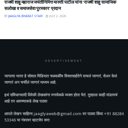
राजर्षी शाहू महाराज जयंतीनिमित्त मारुती पाटील यांना ‘राजर्षी शाहू सामाजिक
सलोखा व समाजसेवा पुरस्कार’ प्रदान
BY
JAAGLYA BHARAT STAFF
JULY 2, 2026
ADVERTISEMENT
जागल्या भारत
हे सोशल मिडियात चळवळींच विश्वासार्हतेने वाचलं जाणारं, शेअर केलं
जाणारं अन चर्चीलं जाणारं माध्यम आहे.
इथं संविधानवादी विवेकी लेखकांना मनमोकळे व्यक्त होता येतं. तुम्हाला काही मांडायचं
आहे तर आमच्याकडे लेख पाठवा
आपले लेखन साहित्य jaaglyaweb@gmail.com वर पाठवा किंवा +91 88284
53346 या नंबरवर व्हाटसेप करा