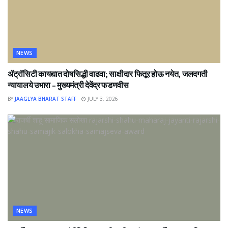
NEWS
ॲट्रॉसिटी कायद्यात दोषसिद्धी वाढवा; साक्षीदार फितूर होऊ नयेत, जलदगती
न्यायालये उभारा – मुख्यमंत्री देवेंद्र फडणवीस
BY
JAAGLYA BHARAT STAFF
JULY 3, 2026
NEWS