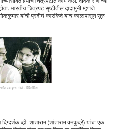
च्यासोबत बर्‍याच चित्रपटात काम केले. देविकाराणींच्या
ोता. भारतीय चित्रपट सृष्टीतील दादामुनी म्हणजे
शोककुमार यांची प्रदीर्घ कारकिर्द याच काळापासून सुरु
ातील एक दृश्य, सोर्स – विकिपीडिया
ग्दर्शक व्ही. शांताराम (शांताराम वनकुद्रे) यांचा एक