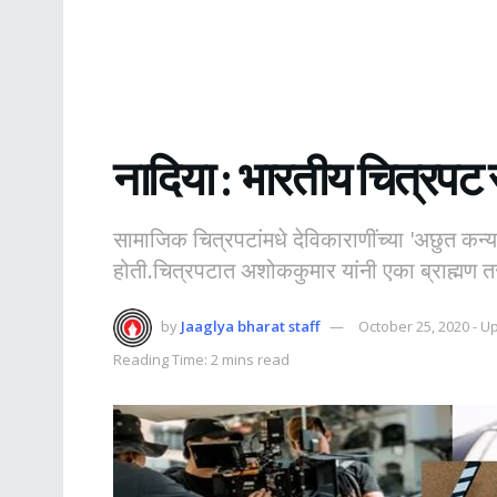
नादिया : भारतीय चित्रपट सृ
सामाजिक चित्रपटांमधे देविकाराणींच्या 'अछुत कन
होती.चित्रपटात अशोककुमार यांनी एका ब्राह्मण त
by
Jaaglya bharat staff
October 25, 2020 - U
Reading Time: 2 mins read