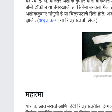
यशस्वी झाले. यानंतर अशोक कुमार यांनी देविकाराणीं
बॉम्बे टॉकीज या बॅनरखाली हा सिनेमा बनवला गेला ह
अशोककुमार गांगुली हे या चित्रपटाचे हिरो होते. अ
झाली. (
अछुत कन्या
या चित्रपटाची लिंक )
अछूत कन्या चित्रपट
महात्मा
याच काळात मराठी आणि हिंदी चित्रपटातील दिग्गज दि