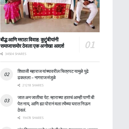
बौद्ध आणि मराठा विवाह: कुटुंबीयांनी
समाजासमोर ठेवला एक अनोखा आदर्श
34504 SHARES
शिवाजी महाराज यांच्यावरील चित्रपट यामुळे पुढे
ढकलला – नागराज मंजुळे
21218 SHARES
जात अन जातीचा पेट: म्हाराच्या हातचं आम्ही पाणी बी
पेत नाय, आणि ह्या पोरानं मला त्येंच्या घरात निऊन
ठेवलं.
19478 SHARES