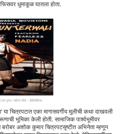
 ऑफिसवर धुमाकूळ घातला होता.
 एक दृश्य, नादिया सोर्स – विकिपीडिया
्या’ या चित्रपटात एका मागासवर्गीय मुलीची कथा दाखवली
ूणाची भूमिका केली होती. सामाजिक पार्श्वभूमीवर
 बरोबर अशोक कुमार चित्रपटसृष्टीत अभिनेता म्हणून