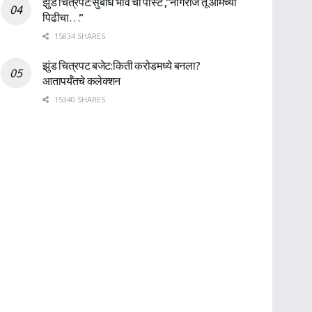
झुंड चित्रपट:सुबोध भावे ची पोस्ट ,”नागराज तू आमच्या
पिढीचा…”
15834 SHARES
झुंड चित्रपट बजेट:किती करोडमध्ये बनला?
आतापर्यँतचे कलेक्शन
15340 SHARES