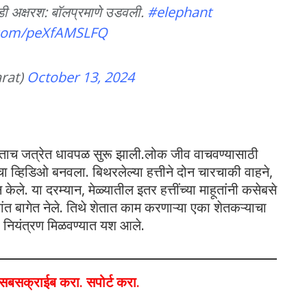
ी अक्षरश: बॉलप्रमाणे उडवली.
#elephant
r.com/peXfAMSLFQ
arat)
October 13, 2024
ळताच जत्रेत धावपळ सुरू झाली.लोक जीव वाचवण्यासाठी
ा व्हिडिओ बनवला. बिथरलेल्या हत्तीने दोन चारचाकी वाहने,
ले. या दरम्यान, मेळ्यातील इतर हत्तींच्या माहूतांनी कसेबसे
 शांत बागेत नेले. तिथे शेतात काम करणाऱ्या एका शेतकऱ्याचा
ीवर नियंत्रण मिळवण्यात यश आले.
ा,सबसक्राईब करा. सपोर्ट करा.