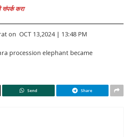
 संपर्क करा
rat on OCT 13,2024 | 13:48 PM
hra procession elephant became
Send
Share