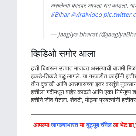
असलेल्या कारवर आपला राग काढला. गाड
#Bihar
#viralvideo
pic.twitte
— Jaaglya bharat (@JaaglyaBh
व्हिडिओ समोर आला
हत्ती बिथरून उत्पात माजवत असल्याची बातमी मि
इकडे-तिकडे पळू लागले. या गडबडीत काहींनी हत्तीच
तीन दुचाकी आणि आसपासच्या इतर वस्तूंचे नुकसान के
हत्तीला गर्दीमधून बाहेर काढले आणि एका निर्मनुष्य
हत्तीने जीव घेतला. शेवटी, मोठ्या प्रयत्नांनी हत्त
आपल्या
जागल्याभारत
या
युट्यूब चॅनेल
ला भेट द्य