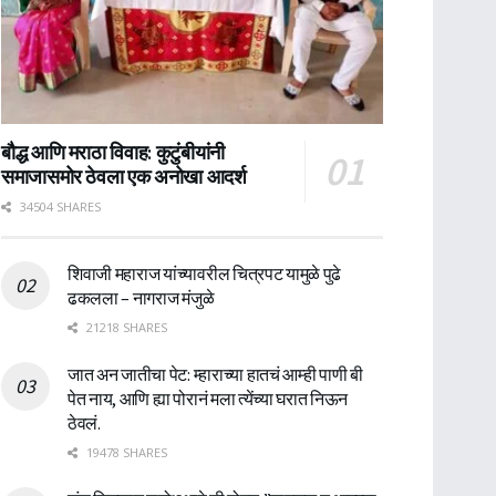
बौद्ध आणि मराठा विवाह: कुटुंबीयांनी
समाजासमोर ठेवला एक अनोखा आदर्श
34504 SHARES
शिवाजी महाराज यांच्यावरील चित्रपट यामुळे पुढे
ढकलला – नागराज मंजुळे
21218 SHARES
जात अन जातीचा पेट: म्हाराच्या हातचं आम्ही पाणी बी
पेत नाय, आणि ह्या पोरानं मला त्येंच्या घरात निऊन
ठेवलं.
19478 SHARES