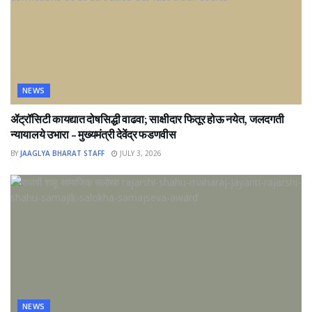
NEWS
ॲट्रॉसिटी कायद्यात दोषसिद्धी वाढवा; साक्षीदार फितूर होऊ नयेत, जलदगती
न्यायालये उभारा – मुख्यमंत्री देवेंद्र फडणवीस
BY
JAAGLYA BHARAT STAFF
JULY 3, 2026
NEWS