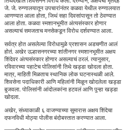
तिथेदेखील शिवसेनेनं विरोध केला. दरम्यान, अक्षयचा मृतदेह
जे. जे. रुग्णालयातून उपचारांनंतर कळवा येथील रुग्णालयात
आणण्यात आला होता, जिथं सहा दिवसांपासून तो ठेवण्यात
आला होता. कळवा स्मशानभूमीत अंत्यसंस्कार होणार
असल्याचं समजताच मनसेकडून विरोध दर्शवण्यात आला.
सर्वत्र होत असलेल्या विरोधामुळे प्रशासन अडचणीत आलं
होतं. अखेर उल्हासनगरच्या शांतीनगर स्मशानभूमीत अक्षय
शिंदेवर अंत्यसंस्कार होणार असल्याचं ठरलं. त्यानुसार,
रविवारच्या पहाटेच पोलिसांनी तिथे खड्डा खोदला होता.
मात्र, माहिती मिळताच स्थानिक लोक घटनास्थळी आले.
शिवसेना पदाधिकारी आणि महिलांनी मिळून खोदलेला खड्डा
बुजवला. पोलिसांनी आंदोलकांना हटवलं आणि पुन्हा खड्डा
खोदला.
अखेर, संध्याकाळी ६ वाजण्याच्या सुमारास अक्षय शिंदेचा
दफनविधी मोठ्या पोलीस बंदोबस्तात करण्यात आला.