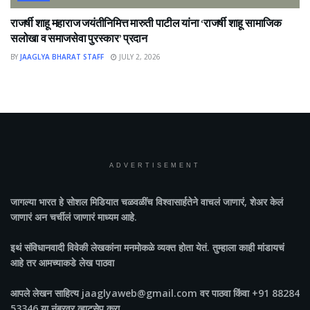
राजर्षी शाहू महाराज जयंतीनिमित्त मारुती पाटील यांना ‘राजर्षी शाहू सामाजिक
सलोखा व समाजसेवा पुरस्कार’ प्रदान
BY
JAAGLYA BHARAT STAFF
JULY 2, 2026
ADVERTISEMENT
जागल्या भारत
हे सोशल मिडियात चळवळींच विश्वासार्हतेने वाचलं जाणारं, शेअर केलं
जाणारं अन चर्चीलं जाणारं माध्यम आहे.
इथं संविधानवादी विवेकी लेखकांना मनमोकळे व्यक्त होता येतं. तुम्हाला काही मांडायचं
आहे तर आमच्याकडे लेख पाठवा
आपले लेखन साहित्य jaaglyaweb@gmail.com वर पाठवा किंवा +91 88284
53346 या नंबरवर व्हाटसेप करा