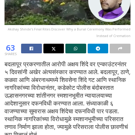
Akshay Shinde's Final Rites Discover Why a Burial Ceremony Was Performed
Instead of Cremation
63
SHARES
बदलापूर प्रकरणातील आरोपी अक्षय शिंदे वर एन्काउंटरनंतर
५ दिवसांनी अखेर अंत्यसंस्कार करण्यात आले. बदलापूर, ठाणे,
कळवा आणि अंबरनाथमध्ये शिवसेना शिंदे गट आणि स्थानिक
नागरिकांच्या विरोधानंतर, कडेकोट पोलीस बंदोबस्तात
उल्हासनगरच्या शांतीनगर स्मशानभूमीत न्यायालयाच्या
आदेशानुसार दफनविधी करण्यात आला. संध्याकाळी ६
वाजण्याच्या सुमारास अक्षय शिंदेचा दफनविधी पार पडला.
स्थानिक नागरिकांच्या विरोधामुळे स्मशानभूमीच्या परिसरात
तणाव निर्माण झाला होता, ज्यामुळे परिसराला पोलीस छावणीचं
रूप मिळालं होतं.