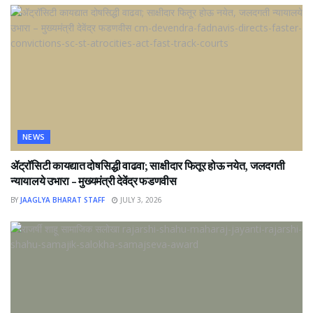
NEWS
ॲट्रॉसिटी कायद्यात दोषसिद्धी वाढवा; साक्षीदार फितूर होऊ नयेत, जलदगती
न्यायालये उभारा – मुख्यमंत्री देवेंद्र फडणवीस
BY
JAAGLYA BHARAT STAFF
JULY 3, 2026