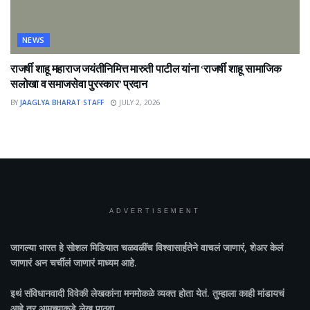
NEWS
राजर्षी शाहू महाराज जयंतीनिमित्त मारुती पाटील यांना ‘राजर्षी शाहू सामाजिक
सलोखा व समाजसेवा पुरस्कार’ प्रदान
BY
JAAGLYA BHARAT STAFF
JULY 2, 2026
ADVERTISEMENT
जागल्या भारत
हे सोशल मिडियात चळवळींच विश्वासार्हतेने वाचलं जाणारं, शेअर केलं
जाणारं अन चर्चीलं जाणारं माध्यम आहे.
इथं संविधानवादी विवेकी लेखकांना मनमोकळे व्यक्त होता येतं. तुम्हाला काही मांडायचं
आहे तर आमच्याकडे लेख पाठवा