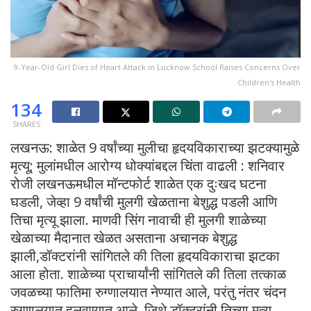
9-Year-Old Girl Dies of Heart Attack in Lucknow School Raises Concerns Over
Children's Health
134
SHARES
लखनऊ: शाळेत 9 वर्षांच्या मुलीचा हृदयविकाराच्या झटक्यामुळे
मृत्यू; मुलांमधील आरोग्य धोक्यांबद्दल चिंता वाढली : शनिवार
रोजी लखनऊमधील मॉन्टफोर्ट शाळेत एक दुःखद घटना
घडली, जेव्हा 9 वर्षांची मुलगी खेळताना बेशुद्ध पडली आणि
तिचा मृत्यू झाला. माणवी सिंग नावाची ही मुलगी शाळेच्या
खेळाच्या मैदानात खेळत असताना अचानक बेशुद्ध
झाली,डॉक्टरांनी सांगितले की तिला हृदयविकाराचा झटका
आला होता. शाळेच्या प्राचार्यांनी सांगितले की तिला तत्काळ
जवळच्या फातिमा रुग्णालयात नेण्यात आले, परंतु नंतर चंदन
रुग्णालयात हलवण्यात आले, जिथे डॉक्टरांनी तिच्या मृत्यू