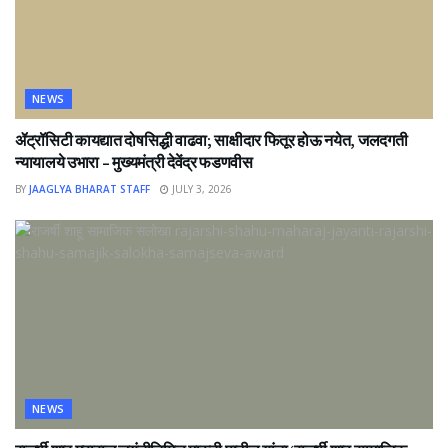
NEWS
ॲट्रॉसिटी कायद्यात दोषसिद्धी वाढवा; साक्षीदार फितूर होऊ नयेत, जलदगती
न्यायालये उभारा – मुख्यमंत्री देवेंद्र फडणवीस
BY
JAAGLYA BHARAT STAFF
JULY 3, 2026
NEWS