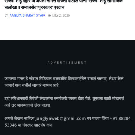
राजर्षी शाहू महाराज जयंतीनिमित्त मारुती पाटील यांना ‘राजर्षी शाहू सामाजिक
सलोखा व समाजसेवा पुरस्कार’ प्रदान
BY
JAAGLYA BHARAT STAFF
JULY 2, 2026
ADVERTISEMENT
जागल्या भारत
हे सोशल मिडियात चळवळींच विश्वासार्हतेने वाचलं जाणारं, शेअर केलं
जाणारं अन चर्चीलं जाणारं माध्यम आहे.
इथं संविधानवादी विवेकी लेखकांना मनमोकळे व्यक्त होता येतं. तुम्हाला काही मांडायचं
आहे तर आमच्याकडे लेख पाठवा
आपले लेखन साहित्य jaaglyaweb@gmail.com वर पाठवा किंवा +91 88284
53346 या नंबरवर व्हाटसेप करा