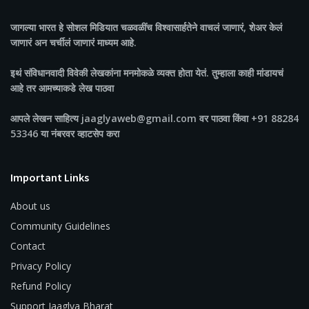
जागल्या भारत
हे सोशल मिडियात चळवळींच विश्वासार्हतेने वाचलं जाणारं, शेअर केलं
जाणारं अन चर्चीलं जाणारं माध्यम आहे.
इथं संविधानवादी विवेकी लेखकांना मनमोकळे व्यक्त होता येतं. तुम्हाला काही मांडायचं
आहे तर आमच्याकडे लेख पाठवा
आपले लेखन साहित्य jaaglyaweb@gmail.com वर पाठवा किंवा +91 88284
53346 या नंबरवर व्हाटसेप करा
Important Links
About us
Community Guidelines
Contact
Privacy Policy
Refund Policy
Support Jaaglya Bharat