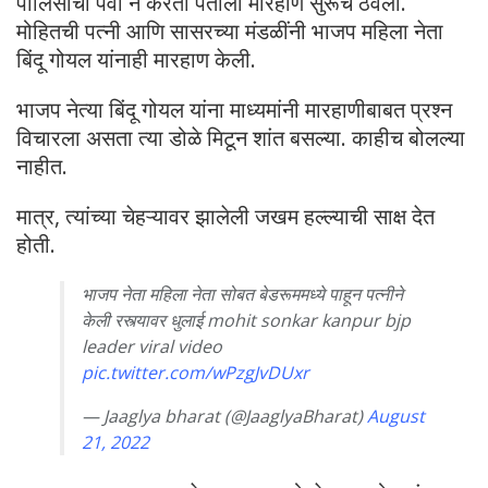
पोलिसांची पर्वा न करता पतीला मारहाण सुरूच ठेवली.
मोहितची पत्नी आणि सासरच्या मंडळींनी भाजप महिला नेता
बिंदू गोयल यांनाही मारहाण केली.
भाजप नेत्या बिंदू गोयल यांना माध्यमांनी मारहाणीबाबत प्रश्न
विचारला असता त्या डोळे मिटून शांत बसल्या. काहीच बोलल्या
नाहीत.
मात्र, त्यांच्या चेहऱ्यावर झालेली जखम हल्ल्याची साक्ष देत
होती.
भाजप नेता महिला नेता सोबत बेडरूममध्ये पाहून पत्नीने
केली रस्त्यावर धुलाई mohit sonkar kanpur bjp
leader viral video
pic.twitter.com/wPzgJvDUxr
— Jaaglya bharat (@JaaglyaBharat)
August
21, 2022