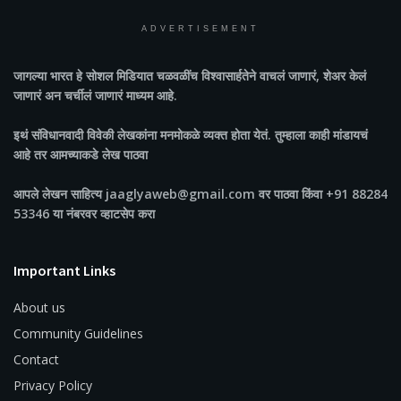
ADVERTISEMENT
जागल्या भारत
हे सोशल मिडियात चळवळींच विश्वासार्हतेने वाचलं जाणारं, शेअर केलं
जाणारं अन चर्चीलं जाणारं माध्यम आहे.
इथं संविधानवादी विवेकी लेखकांना मनमोकळे व्यक्त होता येतं. तुम्हाला काही मांडायचं
आहे तर आमच्याकडे लेख पाठवा
आपले लेखन साहित्य jaaglyaweb@gmail.com वर पाठवा किंवा +91 88284
53346 या नंबरवर व्हाटसेप करा
Important Links
About us
Community Guidelines
Contact
Privacy Policy