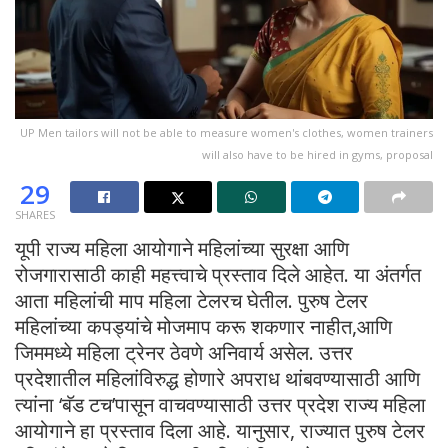
UP Men tailors will not be able to measure women's clothes, women trainers
will also have to be hired in gyms, proposal
29
SHARES
यूपी राज्य महिला आयोगाने महिलांच्या सुरक्षा आणि
रोजगारासाठी काही महत्त्वाचे प्रस्ताव दिले आहेत. या अंतर्गत
आता महिलांची माप महिला टेलरच घेतील. पुरुष टेलर
महिलांच्या कपड्यांचे मोजमाप करू शकणार नाहीत,आणि
जिममध्ये महिला ट्रेनर ठेवणे अनिवार्य असेल. उत्तर
प्रदेशातील महिलांविरुद्ध होणारे अपराध थांबवण्यासाठी आणि
त्यांना ‘बॅड टच’पासून वाचवण्यासाठी उत्तर प्रदेश राज्य महिला
आयोगाने हा प्रस्ताव दिला आहे. यानुसार, राज्यात पुरुष टेलर