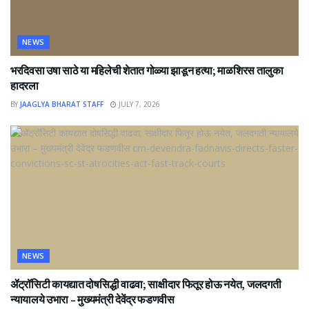
NEWS
भरदिवसा उषा साठे या महिलेची शेतात गोळ्या झाडून हत्या; माळशिरस तालुका
हादरला
BY
JAAGLYA BHARAT STAFF
JULY 7, 2026
NEWS
ॲट्रॉसिटी कायद्यात दोषसिद्धी वाढवा; साक्षीदार फितूर होऊ नयेत, जलदगती
न्यायालये उभारा – मुख्यमंत्री देवेंद्र फडणवीस