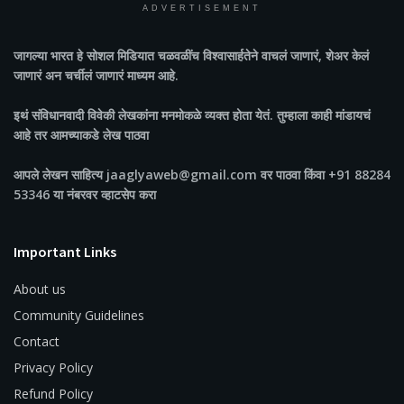
ADVERTISEMENT
जागल्या भारत
हे सोशल मिडियात चळवळींच विश्वासार्हतेने वाचलं जाणारं, शेअर केलं
जाणारं अन चर्चीलं जाणारं माध्यम आहे.
इथं संविधानवादी विवेकी लेखकांना मनमोकळे व्यक्त होता येतं. तुम्हाला काही मांडायचं
आहे तर आमच्याकडे लेख पाठवा
आपले लेखन साहित्य jaaglyaweb@gmail.com वर पाठवा किंवा +91 88284
53346 या नंबरवर व्हाटसेप करा
Important Links
About us
Community Guidelines
Contact
Privacy Policy
Refund Policy