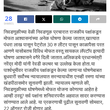
28
SHARES
निवडणुकीच्या वेळी निवडणूक प्रचारात राजकीय पक्षांकडून
मोफत आश्वासनांच्या अनेक घोषणा केल्या जातात,खात्यात
पंधरा लाख पासून पेट्रोल 30 रु लीटर पासून काळापैसा परत
आणणे यासोबतच विविध मोफत वस्तू सायकल लॅपटॉप इत्यादी
घोषणा आश्वासने वगैरे दिली जातात.अलिकडचे प्रधानमंत्री
नरेंद्र मोदी यांनी रेवडी कल्चर चा उल्लेख केला होता.या
पार्श्वभूमीवर राजकीय पक्षांकडून केल्या जाणाऱ्या घोषणेबाबत
बुधवारी सर्वोच्च न्यायालयात सरन्यायाधीश एनव्ही रमणा यांच्या
खंडपीठासमोर सुनावणी झाली. न्यायालय म्हणाले की,
निवडणुकीच्या घोषणेमध्ये मोफत योजना कोणत्या आहेत हे
आम्ही ठरवू? सर्व पक्षांना शनिवारपर्यंत अहवाल सादर करण्यास
सांगण्यात आले आहे. या प्रकरणाची पुढील सुनावणी सोमवार,
22 ऑगस्ट रोजी होणार आहे.