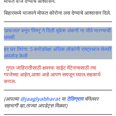
मोफत वीज देण्याचे आश्वासन.
बिहारमध्ये भाजपने मोफत कोरोना लस देण्याचे आश्वासन दिले.
‘अफजल’ बनून ‘विष्णू’ ने दिली मुकेश अंबानी ना जीवे मारण्याची
धमकी
हर घर तिरंगा: 5 करोडपेक्षा अधिक लोकांनी राष्ट्रध्वज सेल्फी
अपलोड केली
गुगल जाहिरातीसाठी क्षमस्व! साईट मेंटेनन्ससाठी त्या
गरजेच्या आहेत,आशा आहे आपण समजून घ्याल.सहकार्य
कराल.
(आपल्या
@jaaglyabharat
या
टेलिग्राम
चॅनेलवर
सहभागी व्हा,ताज्या अपडेट्स मिळवा)