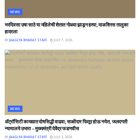
NEWS
भरदिवसा उषा साठे या महिलेची शेतात गोळ्या झाडून हत्या; माळशिरस तालुका
हादरला
BY
JAAGLYA BHARAT STAFF
JULY 7, 2026
NEWS
ॲट्रॉसिटी कायद्यात दोषसिद्धी वाढवा; साक्षीदार फितूर होऊ नयेत, जलदगती
न्यायालये उभारा – मुख्यमंत्री देवेंद्र फडणवीस
BY
JAAGLYA BHARAT STAFF
JULY 3, 2026