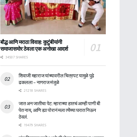
बौद्ध आणि मराठा विवाह: कुटुंबीयांनी
समाजासमोर ठेवला एक अनोखा आदर्श
34507 SHARES
शिवाजी महाराज यांच्यावरील चित्रपट यामुळे पुढे
ढकलला – नागराज मंजुळे
21218 SHARES
जात अन जातीचा पेट: म्हाराच्या हातचं आम्ही पाणी बी
पेत नाय, आणि ह्या पोरानं मला त्येंच्या घरात निऊन
ठेवलं.
19479 SHARES