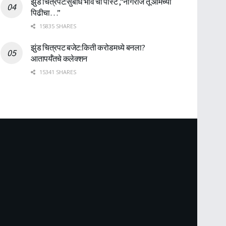
झुंड चित्रपट:सुबोध भावे ची पोस्ट ,”नागराज तू आमच्या
पिढीचा…”
15835 SHARES
झुंड चित्रपट बजेट:किती करोडमध्ये बनला?
आतापर्यँतचे कलेक्शन
15341 SHARES