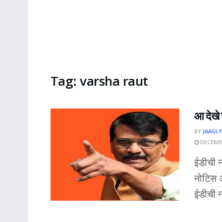
Tag:
varsha raut
आ देखे 
BY
JAAGLY
DECEMBE
ईडीची न
नोटिस अ
ईडीची न