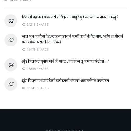
शिवाजी महाराज यांच्यावरील चित्रपट यामुळे पुढे ढकलला – नागराज मंजुळे
21218 SHARES
जात अन जातीचा पेट: म्हाराच्या हातचं आम्ही पाणी बी पेत नाय, आणि ह्या पोरानं
मला त्येंच्या घरात निऊन ठेवलं.
19479 SHARES
झुंड चित्रपट:सुबोध भावे ची पोस्ट ,”नागराज तू आमच्या पिढीचा…”
15835 SHARES
झुंड चित्रपट बजेट:किती करोडमध्ये बनला? आतापर्यँतचे कलेक्शन
15341 SHARES