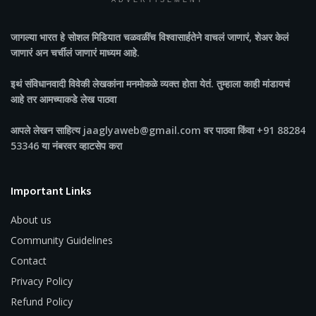
ADVERTISEMENT
जागल्या भारत
हे सोशल मिडियात चळवळींच विश्वासार्हतेने वाचलं जाणारं, शेअर केलं
जाणारं अन चर्चीलं जाणारं माध्यम आहे.
इथं संविधानवादी विवेकी लेखकांना मनमोकळे व्यक्त होता येतं. तुम्हाला काही मांडायचं
आहे तर आमच्याकडे लेख पाठवा
आपले लेखन साहित्य jaaglyaweb@gmail.com वर पाठवा किंवा +91 88284
53346 या नंबरवर व्हाटसेप करा
Important Links
About us
Community Guidelines
Contact
Privacy Policy
Refund Policy