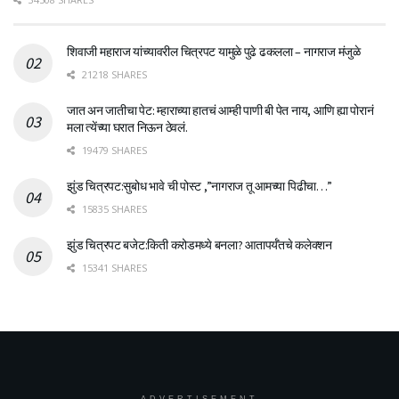
शिवाजी महाराज यांच्यावरील चित्रपट यामुळे पुढे ढकलला – नागराज मंजुळे
21218 SHARES
जात अन जातीचा पेट: म्हाराच्या हातचं आम्ही पाणी बी पेत नाय, आणि ह्या पोरानं
मला त्येंच्या घरात निऊन ठेवलं.
19479 SHARES
झुंड चित्रपट:सुबोध भावे ची पोस्ट ,”नागराज तू आमच्या पिढीचा…”
15835 SHARES
झुंड चित्रपट बजेट:किती करोडमध्ये बनला? आतापर्यँतचे कलेक्शन
15341 SHARES