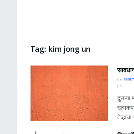
Tag:
kim jong un
सावधान.
BY
JAAGLY
0
दुसऱ्या
खुराकपा
तेव्हाचा