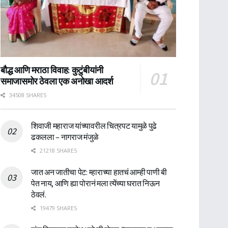
बौद्ध आणि मराठा विवाह: कुटुंबीयांनी
समाजासमोर ठेवला एक अनोखा आदर्श
34508 SHARES
शिवाजी महाराज यांच्यावरील चित्रपट यामुळे पुढे
ढकलला – नागराज मंजुळे
21218 SHARES
जात अन जातीचा पेट: म्हाराच्या हातचं आम्ही पाणी बी
पेत नाय, आणि ह्या पोरानं मला त्येंच्या घरात निऊन
ठेवलं.
19479 SHARES