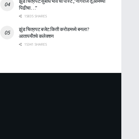
झुंड चित्रपट:सुबोध भावे ची पोस्ट ,”नागराज तू आमच्या
पिढीचा…”
15835 SHARES
झुंड चित्रपट बजेट:किती करोडमध्ये बनला?
आतापर्यँतचे कलेक्शन
15341 SHARES