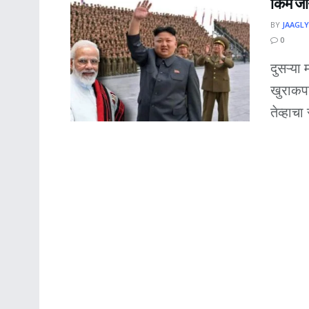
किम जों
BY
JAAGLY
0
दुसऱ्या
खुराकपा
तेव्हाचा