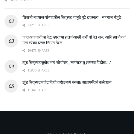
शिवाजी महाराज यांच्यावरील चित्रपट यामुळे पुढे ढकलला – नागराज मंजुळे
21218 SHARES
जात अन जातीचा पेट: म्हाराच्या हातचं आम्ही पाणी बी पेत नाय, आणि ह्या पोरानं
मला त्येंच्या घरात निऊन ठेवलं.
19479 SHARES
झुंड चित्रपट:सुबोध भावे ची पोस्ट ,”नागराज तू आमच्या पिढीचा…”
15835 SHARES
झुंड चित्रपट बजेट:किती करोडमध्ये बनला? आतापर्यँतचे कलेक्शन
15341 SHARES