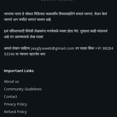
ADVERTISEMENT
जागल्या भारत
हे सोशल मिडियात चळवळींच विश्वासार्हतेने वाचलं जाणारं, शेअर केलं
जाणारं अन चर्चीलं जाणारं माध्यम आहे.
इथं संविधानवादी विवेकी लेखकांना मनमोकळे व्यक्त होता येतं. तुम्हाला काही मांडायचं
आहे तर आमच्याकडे लेख पाठवा
आपले लेखन साहित्य jaaglyaweb@gmail.com वर पाठवा किंवा +91 88284
53346 या नंबरवर व्हाटसेप करा
Important Links
About us
Community Guidelines
Contact
Privacy Policy
Refund Policy