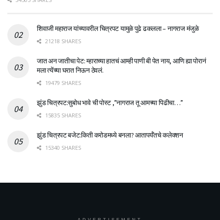
शिवाजी महाराज यांच्यावरील चित्रपट यामुळे पुढे ढकलला – नागराज मंजुळे
21218 SHARES
जात अन जातीचा पेट: म्हाराच्या हातचं आम्ही पाणी बी पेत नाय, आणि ह्या पोरानं
मला त्येंच्या घरात निऊन ठेवलं.
19479 SHARES
झुंड चित्रपट:सुबोध भावे ची पोस्ट ,”नागराज तू आमच्या पिढीचा…”
15835 SHARES
झुंड चित्रपट बजेट:किती करोडमध्ये बनला? आतापर्यँतचे कलेक्शन
15340 SHARES