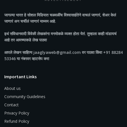
ADVERTISEMENT
जागल्या भारत
हे सोशल मिडियात चळवळींच विश्वासार्हतेने वाचलं जाणारं, शेअर केलं
जाणारं अन चर्चीलं जाणारं माध्यम आहे.
इथं संविधानवादी विवेकी लेखकांना मनमोकळे व्यक्त होता येतं. तुम्हाला काही मांडायचं
आहे तर आमच्याकडे लेख पाठवा
आपले लेखन साहित्य jaaglyaweb@gmail.com वर पाठवा किंवा +91 88284
53346 या नंबरवर व्हाटसेप करा
Important Links
About us
Community Guidelines
Contact
Privacy Policy
Refund Policy