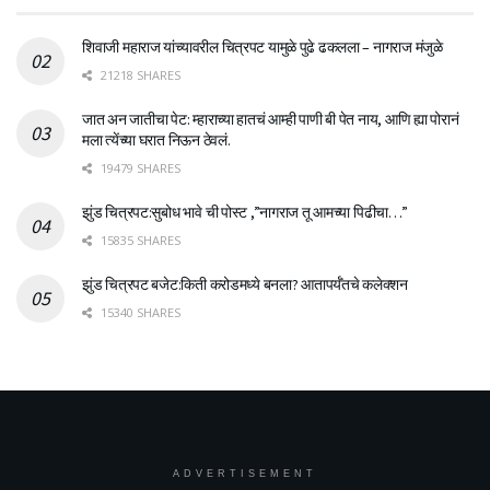
शिवाजी महाराज यांच्यावरील चित्रपट यामुळे पुढे ढकलला – नागराज मंजुळे
21218 SHARES
जात अन जातीचा पेट: म्हाराच्या हातचं आम्ही पाणी बी पेत नाय, आणि ह्या पोरानं
मला त्येंच्या घरात निऊन ठेवलं.
19479 SHARES
झुंड चित्रपट:सुबोध भावे ची पोस्ट ,”नागराज तू आमच्या पिढीचा…”
15835 SHARES
झुंड चित्रपट बजेट:किती करोडमध्ये बनला? आतापर्यँतचे कलेक्शन
15340 SHARES
ADVERTISEMENT