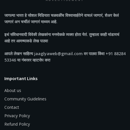
ADVERTISEMENT
जागल्या भारत
हे सोशल मिडियात चळवळींच विश्वासार्हतेने वाचलं जाणारं, शेअर केलं
जाणारं अन चर्चीलं जाणारं माध्यम आहे.
इथं संविधानवादी विवेकी लेखकांना मनमोकळे व्यक्त होता येतं. तुम्हाला काही मांडायचं
आहे तर आमच्याकडे लेख पाठवा
आपले लेखन साहित्य jaaglyaweb@gmail.com वर पाठवा किंवा +91 88284
53346 या नंबरवर व्हाटसेप करा
Important Links
About us
Community Guidelines
Contact
Privacy Policy
Refund Policy