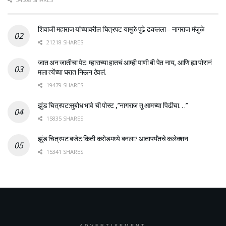
शिवाजी महाराज यांच्यावरील चित्रपट यामुळे पुढे ढकलला – नागराज मंजुळे
21218 SHARES
जात अन जातीचा पेट: म्हाराच्या हातचं आम्ही पाणी बी पेत नाय, आणि ह्या पोरानं
मला त्येंच्या घरात निऊन ठेवलं.
19479 SHARES
झुंड चित्रपट:सुबोध भावे ची पोस्ट ,”नागराज तू आमच्या पिढीचा…”
15835 SHARES
झुंड चित्रपट बजेट:किती करोडमध्ये बनला? आतापर्यँतचे कलेक्शन
15341 SHARES