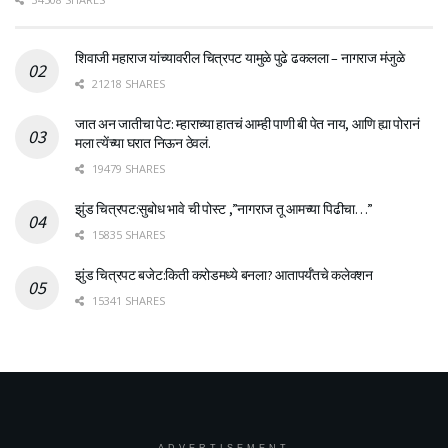
शिवाजी महाराज यांच्यावरील चित्रपट यामुळे पुढे ढकलला – नागराज मंजुळे
21218 SHARES
जात अन जातीचा पेट: म्हाराच्या हातचं आम्ही पाणी बी पेत नाय, आणि ह्या पोरानं
मला त्येंच्या घरात निऊन ठेवलं.
19479 SHARES
झुंड चित्रपट:सुबोध भावे ची पोस्ट ,”नागराज तू आमच्या पिढीचा…”
15835 SHARES
झुंड चित्रपट बजेट:किती करोडमध्ये बनला? आतापर्यँतचे कलेक्शन
15341 SHARES