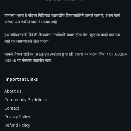
ADVERTISEMENT
जागल्या भारत
हे सोशल मिडियात चळवळींच विश्वासार्हतेने वाचलं जाणारं, शेअर केलं
जाणारं अन चर्चीलं जाणारं माध्यम आहे.
इथं संविधानवादी विवेकी लेखकांना मनमोकळे व्यक्त होता येतं. तुम्हाला काही मांडायचं
आहे तर आमच्याकडे लेख पाठवा
आपले लेखन साहित्य jaaglyaweb@gmail.com वर पाठवा किंवा +91 88284
53346 या नंबरवर व्हाटसेप करा
Important Links
About us
Community Guidelines
Contact
Privacy Policy
Refund Policy