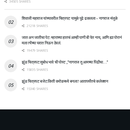
34505 SHARES
शिवाजी महाराज यांच्यावरील चित्रपट यामुळे पुढे ढकलला – नागराज मंजुळे
21218 SHARES
जात अन जातीचा पेट: म्हाराच्या हातचं आम्ही पाणी बी पेत नाय, आणि ह्या पोरानं
मला त्येंच्या घरात निऊन ठेवलं.
19479 SHARES
झुंड चित्रपट:सुबोध भावे ची पोस्ट ,”नागराज तू आमच्या पिढीचा…”
15835 SHARES
झुंड चित्रपट बजेट:किती करोडमध्ये बनला? आतापर्यँतचे कलेक्शन
15340 SHARES