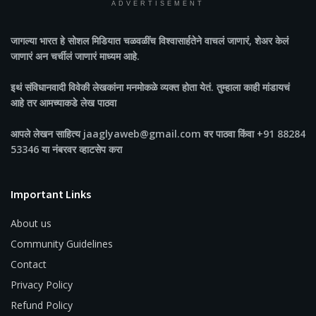
ADVERTISEMENT
जागल्या भारत
हे सोशल मिडियात चळवळींच विश्वासार्हतेने वाचलं जाणारं, शेअर केलं
जाणारं अन चर्चीलं जाणारं माध्यम आहे.
इथं संविधानवादी विवेकी लेखकांना मनमोकळे व्यक्त होता येतं. तुम्हाला काही मांडायचं
आहे तर आमच्याकडे लेख पाठवा
आपले लेखन साहित्य jaaglyaweb@gmail.com वर पाठवा किंवा +91 88284
53346 या नंबरवर व्हाटसेप करा
Important Links
About us
Community Guidelines
Contact
Privacy Policy
Refund Policy