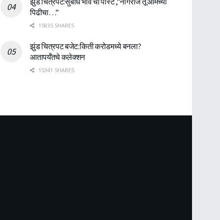
झुंड चित्रपट:सुबोध भावे ची पोस्ट ,”नागराज तू आमच्या
पिढीचा…”
15835 SHARES
झुंड चित्रपट बजेट:किती करोडमध्ये बनला?
आतापर्यँतचे कलेक्शन
15341 SHARES