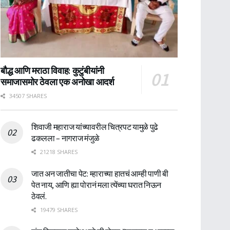
बौद्ध आणि मराठा विवाह: कुटुंबीयांनी
समाजासमोर ठेवला एक अनोखा आदर्श
34507 SHARES
शिवाजी महाराज यांच्यावरील चित्रपट यामुळे पुढे
ढकलला – नागराज मंजुळे
21218 SHARES
जात अन जातीचा पेट: म्हाराच्या हातचं आम्ही पाणी बी
पेत नाय, आणि ह्या पोरानं मला त्येंच्या घरात निऊन
ठेवलं.
19479 SHARES