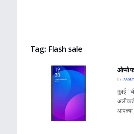
Tag:
Flash sale
ओप्पो फ
BY
JAAGLY
मुंबई :
अलीकडेच
आपल्या स