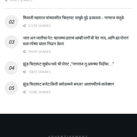
शिवाजी महाराज यांच्यावरील चित्रपट यामुळे पुढे ढकलला – नागराज मंजुळे
21218 SHARES
जात अन जातीचा पेट: म्हाराच्या हातचं आम्ही पाणी बी पेत नाय, आणि ह्या पोरानं
मला त्येंच्या घरात निऊन ठेवलं.
19479 SHARES
झुंड चित्रपट:सुबोध भावे ची पोस्ट ,”नागराज तू आमच्या पिढीचा…”
15835 SHARES
झुंड चित्रपट बजेट:किती करोडमध्ये बनला? आतापर्यँतचे कलेक्शन
15340 SHARES