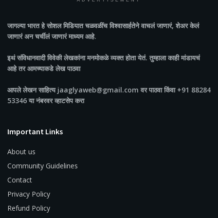
ADVERTISEMENT
जागल्या भारत
हे सोशल मिडियात चळवळींच विश्वासार्हतेने वाचलं जाणारं, शेअर केलं
जाणारं अन चर्चीलं जाणारं माध्यम आहे.
इथं संविधानवादी विवेकी लेखकांना मनमोकळे व्यक्त होता येतं. तुम्हाला काही मांडायचं
आहे तर आमच्याकडे लेख पाठवा
आपले लेखन साहित्य jaaglyaweb@gmail.com वर पाठवा किंवा +91 88284
53346 या नंबरवर व्हाटसेप करा
Important Links
About us
Community Guidelines
Contact
Privacy Policy
Refund Policy