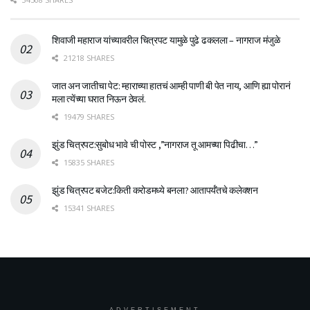
शिवाजी महाराज यांच्यावरील चित्रपट यामुळे पुढे ढकलला – नागराज मंजुळे
21218 SHARES
जात अन जातीचा पेट: म्हाराच्या हातचं आम्ही पाणी बी पेत नाय, आणि ह्या पोरानं
मला त्येंच्या घरात निऊन ठेवलं.
19479 SHARES
झुंड चित्रपट:सुबोध भावे ची पोस्ट ,”नागराज तू आमच्या पिढीचा…”
15835 SHARES
झुंड चित्रपट बजेट:किती करोडमध्ये बनला? आतापर्यँतचे कलेक्शन
15341 SHARES