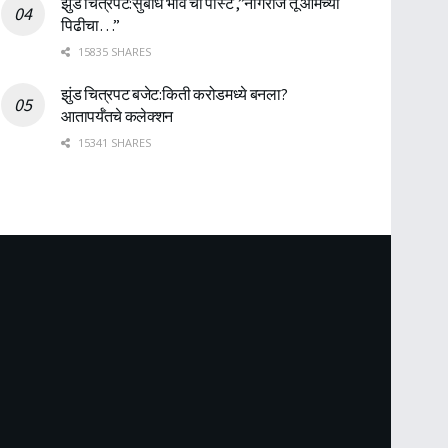
झुंड चित्रपट:सुबोध भावे ची पोस्ट ,”नागराज तू आमच्या
पिढीचा…”
15835 SHARES
झुंड चित्रपट बजेट:किती करोडमध्ये बनला?
आतापर्यँतचे कलेक्शन
15341 SHARES