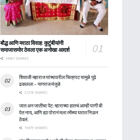
बौद्ध आणि मराठा विवाह: कुटुंबीयांनी
समाजासमोर ठेवला एक अनोखा आदर्श
34507 SHARES
शिवाजी महाराज यांच्यावरील चित्रपट यामुळे पुढे
ढकलला – नागराज मंजुळे
21218 SHARES
जात अन जातीचा पेट: म्हाराच्या हातचं आम्ही पाणी बी
पेत नाय, आणि ह्या पोरानं मला त्येंच्या घरात निऊन
ठेवलं.
19479 SHARES