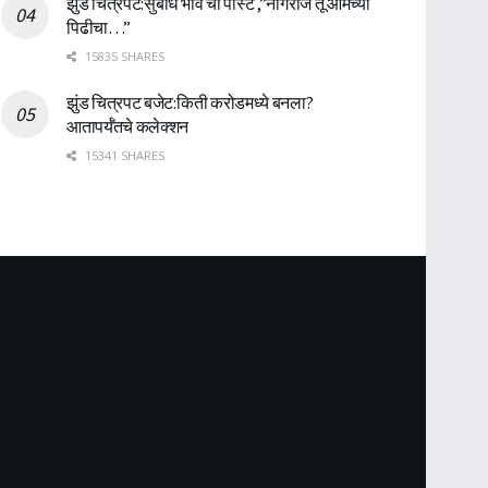
झुंड चित्रपट:सुबोध भावे ची पोस्ट ,”नागराज तू आमच्या
पिढीचा…”
15835 SHARES
झुंड चित्रपट बजेट:किती करोडमध्ये बनला?
आतापर्यँतचे कलेक्शन
15341 SHARES