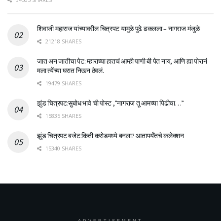
शिवाजी महाराज यांच्यावरील चित्रपट यामुळे पुढे ढकलला – नागराज मंजुळे
21218 SHARES
जात अन जातीचा पेट: म्हाराच्या हातचं आम्ही पाणी बी पेत नाय, आणि ह्या पोरानं
मला त्येंच्या घरात निऊन ठेवलं.
19479 SHARES
झुंड चित्रपट:सुबोध भावे ची पोस्ट ,”नागराज तू आमच्या पिढीचा…”
15835 SHARES
झुंड चित्रपट बजेट:किती करोडमध्ये बनला? आतापर्यँतचे कलेक्शन
15340 SHARES