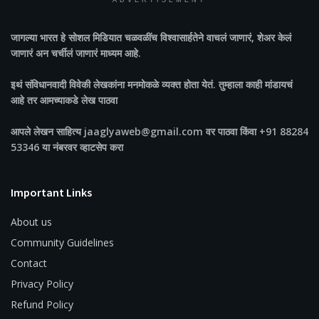
ADVERTISEMENT
जागल्या भारत
हे सोशल मिडियात चळवळींच विश्वासार्हतेने वाचलं जाणारं, शेअर केलं
जाणारं अन चर्चीलं जाणारं माध्यम आहे.
इथं संविधानवादी विवेकी लेखकांना मनमोकळे व्यक्त होता येतं. तुम्हाला काही मांडायचं
आहे तर आमच्याकडे लेख पाठवा
आपले लेखन साहित्य jaaglyaweb@gmail.com वर पाठवा किंवा +91 88284
53346 या नंबरवर व्हाटसेप करा
Important Links
About us
Community Guidelines
Contact
Privacy Policy
Refund Policy