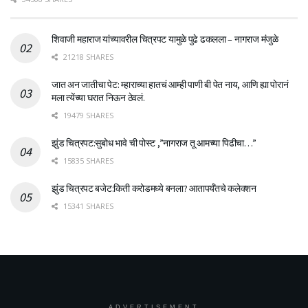
शिवाजी महाराज यांच्यावरील चित्रपट यामुळे पुढे ढकलला – नागराज मंजुळे
21218 SHARES
जात अन जातीचा पेट: म्हाराच्या हातचं आम्ही पाणी बी पेत नाय, आणि ह्या पोरानं
मला त्येंच्या घरात निऊन ठेवलं.
19479 SHARES
झुंड चित्रपट:सुबोध भावे ची पोस्ट ,”नागराज तू आमच्या पिढीचा…”
15835 SHARES
झुंड चित्रपट बजेट:किती करोडमध्ये बनला? आतापर्यँतचे कलेक्शन
15341 SHARES
ADVERTISEMENT