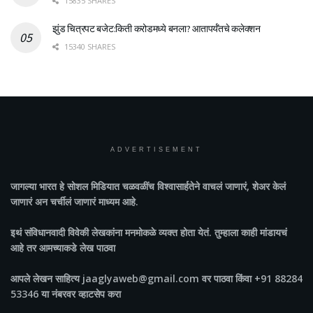
15835 SHARES
झुंड चित्रपट बजेट:किती करोडमध्ये बनला? आतापर्यँतचे कलेक्शन
15340 SHARES
ADVERTISEMENT
जागल्या भारत
हे सोशल मिडियात चळवळींच विश्वासार्हतेने वाचलं जाणारं, शेअर केलं
जाणारं अन चर्चीलं जाणारं माध्यम आहे.
इथं संविधानवादी विवेकी लेखकांना मनमोकळे व्यक्त होता येतं. तुम्हाला काही मांडायचं
आहे तर आमच्याकडे लेख पाठवा
आपले लेखन साहित्य jaaglyaweb@gmail.com वर पाठवा किंवा +91 88284
53346 या नंबरवर व्हाटसेप करा