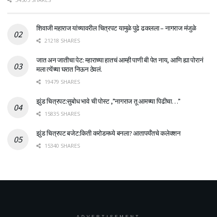
शिवाजी महाराज यांच्यावरील चित्रपट यामुळे पुढे ढकलला – नागराज मंजुळे
21218 SHARES
जात अन जातीचा पेट: म्हाराच्या हातचं आम्ही पाणी बी पेत नाय, आणि ह्या पोरानं
मला त्येंच्या घरात निऊन ठेवलं.
19479 SHARES
झुंड चित्रपट:सुबोध भावे ची पोस्ट ,”नागराज तू आमच्या पिढीचा…”
15835 SHARES
झुंड चित्रपट बजेट:किती करोडमध्ये बनला? आतापर्यँतचे कलेक्शन
15340 SHARES