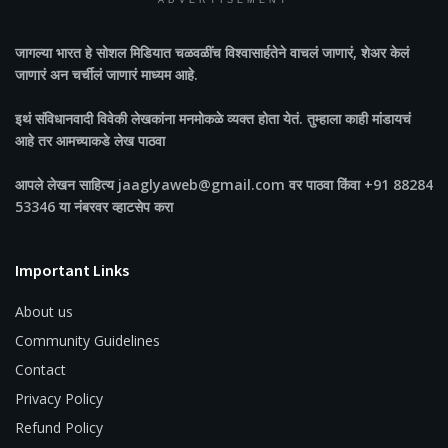
ADVERTISEMENT
जागल्या भारत
हे सोशल मिडियात चळवळींच विश्वासार्हतेने वाचलं जाणारं, शेअर केलं
जाणारं अन चर्चीलं जाणारं माध्यम आहे.
इथं संविधानवादी विवेकी लेखकांना मनमोकळे व्यक्त होता येतं. तुम्हाला काही मांडायचं
आहे तर आमच्याकडे लेख पाठवा
आपले लेखन साहित्य jaaglyaweb@gmail.com वर पाठवा किंवा +91 88284
53346 या नंबरवर व्हाटसेप करा
Important Links
About us
Community Guidelines
Contact
Privacy Policy
Refund Policy