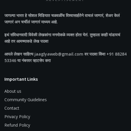
ADVERTISEMENT
जागल्या भारत
हे सोशल मिडियात चळवळींच विश्वासार्हतेने वाचलं जाणारं, शेअर केलं
जाणारं अन चर्चीलं जाणारं माध्यम आहे.
इथं संविधानवादी विवेकी लेखकांना मनमोकळे व्यक्त होता येतं. तुम्हाला काही मांडायचं
आहे तर आमच्याकडे लेख पाठवा
आपले लेखन साहित्य jaaglyaweb@gmail.com वर पाठवा किंवा +91 88284
53346 या नंबरवर व्हाटसेप करा
Important Links
About us
Community Guidelines
Contact
Privacy Policy
Refund Policy