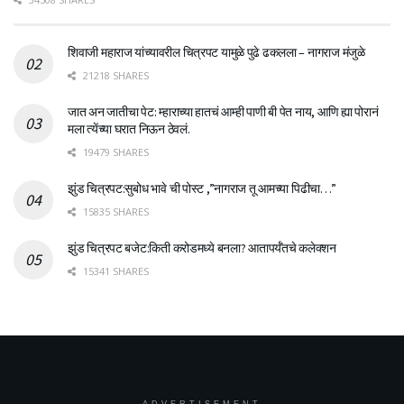
शिवाजी महाराज यांच्यावरील चित्रपट यामुळे पुढे ढकलला – नागराज मंजुळे
21218 SHARES
जात अन जातीचा पेट: म्हाराच्या हातचं आम्ही पाणी बी पेत नाय, आणि ह्या पोरानं
मला त्येंच्या घरात निऊन ठेवलं.
19479 SHARES
झुंड चित्रपट:सुबोध भावे ची पोस्ट ,”नागराज तू आमच्या पिढीचा…”
15835 SHARES
झुंड चित्रपट बजेट:किती करोडमध्ये बनला? आतापर्यँतचे कलेक्शन
15341 SHARES