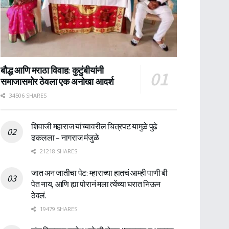
बौद्ध आणि मराठा विवाह: कुटुंबीयांनी
समाजासमोर ठेवला एक अनोखा आदर्श
34506 SHARES
शिवाजी महाराज यांच्यावरील चित्रपट यामुळे पुढे
ढकलला – नागराज मंजुळे
21218 SHARES
जात अन जातीचा पेट: म्हाराच्या हातचं आम्ही पाणी बी
पेत नाय, आणि ह्या पोरानं मला त्येंच्या घरात निऊन
ठेवलं.
19479 SHARES