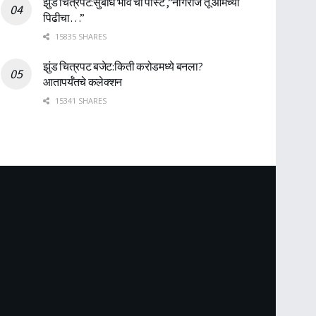
झुंड चित्रपट:सुबोध भावे ची पोस्ट ,”नागराज तू आमच्या
पिढीचा…”
15835 SHARES
झुंड चित्रपट बजेट:किती करोडमध्ये बनला?
आतापर्यँतचे कलेक्शन
15341 SHARES