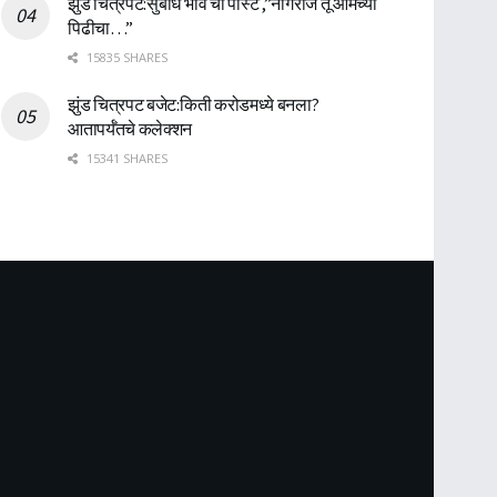
झुंड चित्रपट:सुबोध भावे ची पोस्ट ,”नागराज तू आमच्या
पिढीचा…”
15835 SHARES
झुंड चित्रपट बजेट:किती करोडमध्ये बनला?
आतापर्यँतचे कलेक्शन
15341 SHARES