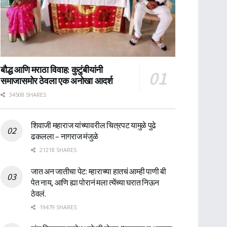
बौद्ध आणि मराठा विवाह: कुटुंबीयांनी
समाजासमोर ठेवला एक अनोखा आदर्श
34508 SHARES
शिवाजी महाराज यांच्यावरील चित्रपट यामुळे पुढे
ढकलला – नागराज मंजुळे
21218 SHARES
जात अन जातीचा पेट: म्हाराच्या हातचं आम्ही पाणी बी
पेत नाय, आणि ह्या पोरानं मला त्येंच्या घरात निऊन
ठेवलं.
19479 SHARES