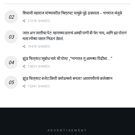
शिवाजी महाराज यांच्यावरील चित्रपट यामुळे पुढे ढकलला – नागराज मंजुळे
21218 SHARES
जात अन जातीचा पेट: म्हाराच्या हातचं आम्ही पाणी बी पेत नाय, आणि ह्या पोरानं
मला त्येंच्या घरात निऊन ठेवलं.
19479 SHARES
झुंड चित्रपट:सुबोध भावे ची पोस्ट ,”नागराज तू आमच्या पिढीचा…”
15835 SHARES
झुंड चित्रपट बजेट:किती करोडमध्ये बनला? आतापर्यँतचे कलेक्शन
15341 SHARES
ADVERTISEMENT