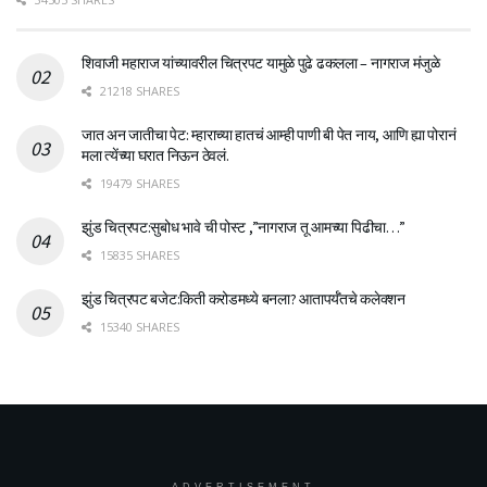
शिवाजी महाराज यांच्यावरील चित्रपट यामुळे पुढे ढकलला – नागराज मंजुळे
21218 SHARES
जात अन जातीचा पेट: म्हाराच्या हातचं आम्ही पाणी बी पेत नाय, आणि ह्या पोरानं
मला त्येंच्या घरात निऊन ठेवलं.
19479 SHARES
झुंड चित्रपट:सुबोध भावे ची पोस्ट ,”नागराज तू आमच्या पिढीचा…”
15835 SHARES
झुंड चित्रपट बजेट:किती करोडमध्ये बनला? आतापर्यँतचे कलेक्शन
15340 SHARES