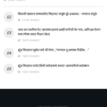
शिवाजी महाराज यांच्यावरील चित्रपट यामुळे पुढे ढकलला – नागराज मंजुळे
21218 SHARES
जात अन जातीचा पेट: म्हाराच्या हातचं आम्ही पाणी बी पेत नाय, आणि ह्या पोरानं
मला त्येंच्या घरात निऊन ठेवलं.
19479 SHARES
झुंड चित्रपट:सुबोध भावे ची पोस्ट ,”नागराज तू आमच्या पिढीचा…”
15835 SHARES
झुंड चित्रपट बजेट:किती करोडमध्ये बनला? आतापर्यँतचे कलेक्शन
15341 SHARES