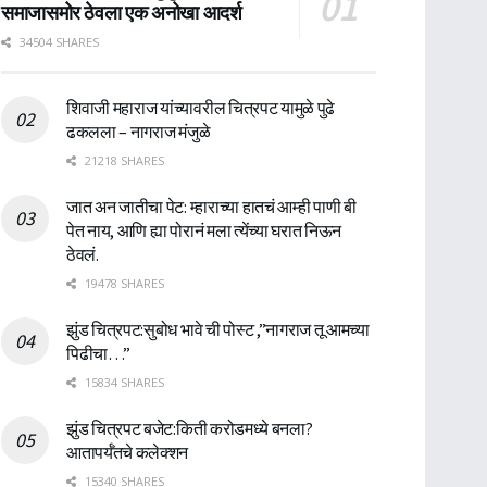
समाजासमोर ठेवला एक अनोखा आदर्श
34504 SHARES
शिवाजी महाराज यांच्यावरील चित्रपट यामुळे पुढे
ढकलला – नागराज मंजुळे
21218 SHARES
जात अन जातीचा पेट: म्हाराच्या हातचं आम्ही पाणी बी
पेत नाय, आणि ह्या पोरानं मला त्येंच्या घरात निऊन
ठेवलं.
19478 SHARES
झुंड चित्रपट:सुबोध भावे ची पोस्ट ,”नागराज तू आमच्या
पिढीचा…”
15834 SHARES
झुंड चित्रपट बजेट:किती करोडमध्ये बनला?
आतापर्यँतचे कलेक्शन
15340 SHARES