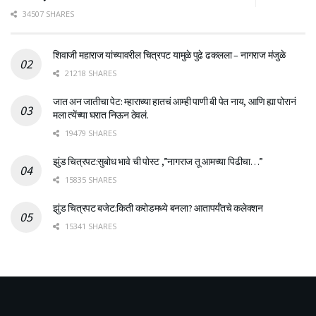
34507 SHARES
शिवाजी महाराज यांच्यावरील चित्रपट यामुळे पुढे ढकलला – नागराज मंजुळे
21218 SHARES
जात अन जातीचा पेट: म्हाराच्या हातचं आम्ही पाणी बी पेत नाय, आणि ह्या पोरानं
मला त्येंच्या घरात निऊन ठेवलं.
19479 SHARES
झुंड चित्रपट:सुबोध भावे ची पोस्ट ,”नागराज तू आमच्या पिढीचा…”
15835 SHARES
झुंड चित्रपट बजेट:किती करोडमध्ये बनला? आतापर्यँतचे कलेक्शन
15341 SHARES