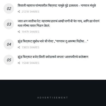
शिवाजी महाराज यांच्यावरील चित्रपट यामुळे पुढे ढकलला – नागराज मंजुळे
21218 SHARES
जात अन जातीचा पेट: म्हाराच्या हातचं आम्ही पाणी बी पेत नाय, आणि ह्या पोरानं
मला त्येंच्या घरात निऊन ठेवलं.
19479 SHARES
झुंड चित्रपट:सुबोध भावे ची पोस्ट ,”नागराज तू आमच्या पिढीचा…”
15835 SHARES
झुंड चित्रपट बजेट:किती करोडमध्ये बनला? आतापर्यँतचे कलेक्शन
15340 SHARES
ADVERTISEMENT