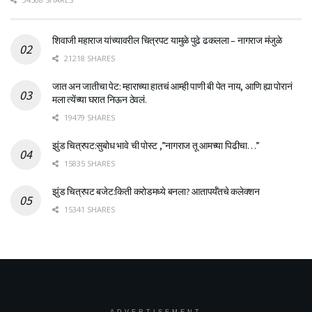
शिवाजी महाराज यांच्यावरील चित्रपट यामुळे पुढे ढकलला – नागराज मंजुळे
21218 SHARES
जात अन जातीचा पेट: म्हाराच्या हातचं आम्ही पाणी बी पेत नाय, आणि ह्या पोरानं
मला त्येंच्या घरात निऊन ठेवलं.
19479 SHARES
झुंड चित्रपट:सुबोध भावे ची पोस्ट ,”नागराज तू आमच्या पिढीचा…”
15835 SHARES
झुंड चित्रपट बजेट:किती करोडमध्ये बनला? आतापर्यँतचे कलेक्शन
15341 SHARES