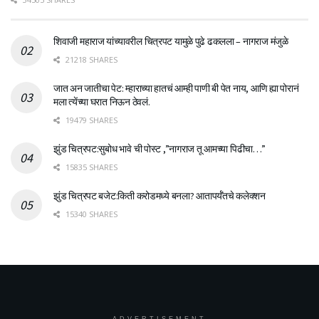
शिवाजी महाराज यांच्यावरील चित्रपट यामुळे पुढे ढकलला – नागराज मंजुळे
21218 SHARES
जात अन जातीचा पेट: म्हाराच्या हातचं आम्ही पाणी बी पेत नाय, आणि ह्या पोरानं
मला त्येंच्या घरात निऊन ठेवलं.
19479 SHARES
झुंड चित्रपट:सुबोध भावे ची पोस्ट ,”नागराज तू आमच्या पिढीचा…”
15835 SHARES
झुंड चित्रपट बजेट:किती करोडमध्ये बनला? आतापर्यँतचे कलेक्शन
15340 SHARES