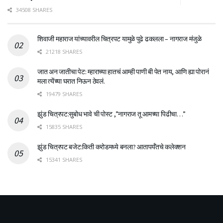
34508 SHARES
शिवाजी महाराज यांच्यावरील चित्रपट यामुळे पुढे ढकलला – नागराज मंजुळे
21218 SHARES
जात अन जातीचा पेट: म्हाराच्या हातचं आम्ही पाणी बी पेत नाय, आणि ह्या पोरानं
मला त्येंच्या घरात निऊन ठेवलं.
19479 SHARES
झुंड चित्रपट:सुबोध भावे ची पोस्ट ,”नागराज तू आमच्या पिढीचा…”
15835 SHARES
झुंड चित्रपट बजेट:किती करोडमध्ये बनला? आतापर्यँतचे कलेक्शन
15341 SHARES