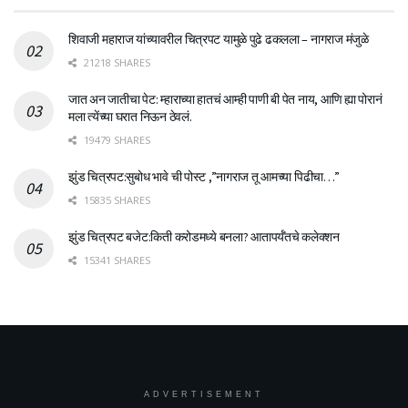
शिवाजी महाराज यांच्यावरील चित्रपट यामुळे पुढे ढकलला – नागराज मंजुळे
21218 SHARES
जात अन जातीचा पेट: म्हाराच्या हातचं आम्ही पाणी बी पेत नाय, आणि ह्या पोरानं
मला त्येंच्या घरात निऊन ठेवलं.
19479 SHARES
झुंड चित्रपट:सुबोध भावे ची पोस्ट ,”नागराज तू आमच्या पिढीचा…”
15835 SHARES
झुंड चित्रपट बजेट:किती करोडमध्ये बनला? आतापर्यँतचे कलेक्शन
15341 SHARES
ADVERTISEMENT