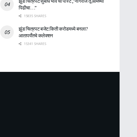
झुंड चित्रपट:सुबोध भावे ची पोस्ट ,”नागराज तू आमच्या
पिढीचा…”
15835 SHARES
झुंड चित्रपट बजेट:किती करोडमध्ये बनला?
आतापर्यँतचे कलेक्शन
15341 SHARES