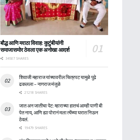
बौद्ध आणि मराठा विवाह: कुटुंबीयांनी
समाजासमोर ठेवला एक अनोखा आदर्श
34507 SHARES
शिवाजी महाराज यांच्यावरील चित्रपट यामुळे पुढे
ढकलला – नागराज मंजुळे
21218 SHARES
जात अन जातीचा पेट: म्हाराच्या हातचं आम्ही पाणी बी
पेत नाय, आणि ह्या पोरानं मला त्येंच्या घरात निऊन
ठेवलं.
19479 SHARES