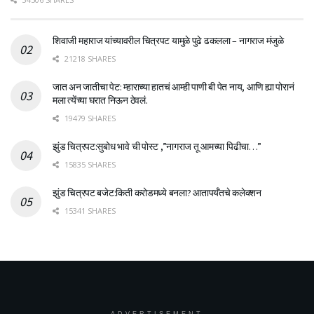
शिवाजी महाराज यांच्यावरील चित्रपट यामुळे पुढे ढकलला – नागराज मंजुळे
21218 SHARES
जात अन जातीचा पेट: म्हाराच्या हातचं आम्ही पाणी बी पेत नाय, आणि ह्या पोरानं
मला त्येंच्या घरात निऊन ठेवलं.
19479 SHARES
झुंड चित्रपट:सुबोध भावे ची पोस्ट ,”नागराज तू आमच्या पिढीचा…”
15835 SHARES
झुंड चित्रपट बजेट:किती करोडमध्ये बनला? आतापर्यँतचे कलेक्शन
15341 SHARES