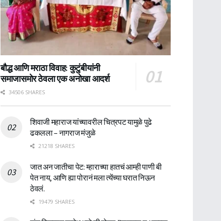
बौद्ध आणि मराठा विवाह: कुटुंबीयांनी
समाजासमोर ठेवला एक अनोखा आदर्श
34506 SHARES
शिवाजी महाराज यांच्यावरील चित्रपट यामुळे पुढे
ढकलला – नागराज मंजुळे
21218 SHARES
जात अन जातीचा पेट: म्हाराच्या हातचं आम्ही पाणी बी
पेत नाय, आणि ह्या पोरानं मला त्येंच्या घरात निऊन
ठेवलं.
19479 SHARES