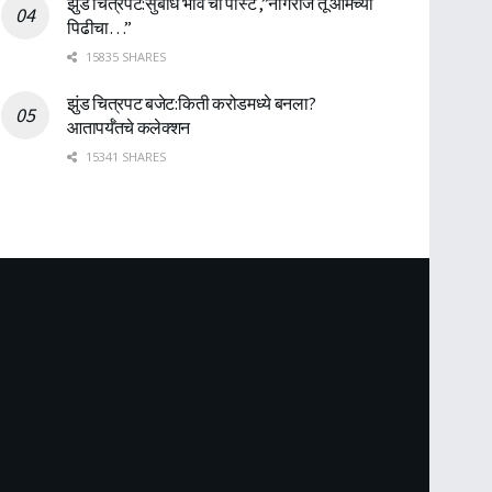
झुंड चित्रपट:सुबोध भावे ची पोस्ट ,”नागराज तू आमच्या
पिढीचा…”
15835 SHARES
झुंड चित्रपट बजेट:किती करोडमध्ये बनला?
आतापर्यँतचे कलेक्शन
15341 SHARES