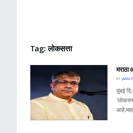
Tag:
लोकसत्ता
मराठा आ
BY
JAAGLY
मुंबई दि
'लोकसत्
आहे.महा