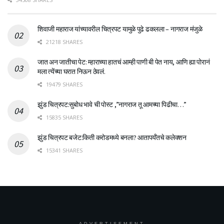
शिवाजी महाराज यांच्यावरील चित्रपट यामुळे पुढे ढकलला – नागराज मंजुळे
21218 SHARES
जात अन जातीचा पेट: म्हाराच्या हातचं आम्ही पाणी बी पेत नाय, आणि ह्या पोरानं
मला त्येंच्या घरात निऊन ठेवलं.
19479 SHARES
झुंड चित्रपट:सुबोध भावे ची पोस्ट ,”नागराज तू आमच्या पिढीचा…”
15835 SHARES
झुंड चित्रपट बजेट:किती करोडमध्ये बनला? आतापर्यँतचे कलेक्शन
15341 SHARES