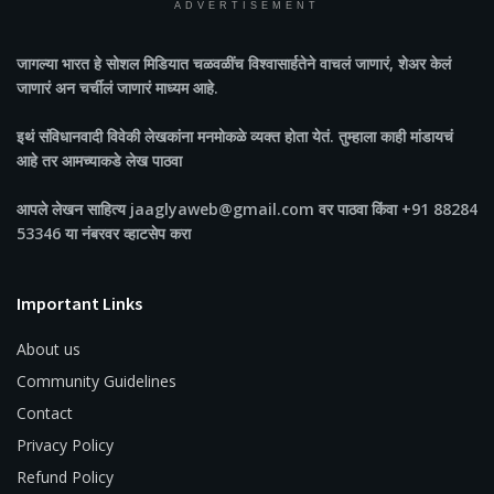
ADVERTISEMENT
जागल्या भारत
हे सोशल मिडियात चळवळींच विश्वासार्हतेने वाचलं जाणारं, शेअर केलं
जाणारं अन चर्चीलं जाणारं माध्यम आहे.
इथं संविधानवादी विवेकी लेखकांना मनमोकळे व्यक्त होता येतं. तुम्हाला काही मांडायचं
आहे तर आमच्याकडे लेख पाठवा
आपले लेखन साहित्य jaaglyaweb@gmail.com वर पाठवा किंवा +91 88284
53346 या नंबरवर व्हाटसेप करा
Important Links
About us
Community Guidelines
Contact
Privacy Policy
Refund Policy