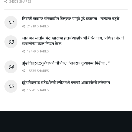
34508 SHARES
शिवाजी महाराज यांच्यावरील चित्रपट यामुळे पुढे ढकलला – नागराज मंजुळे
21218 SHARES
जात अन जातीचा पेट: म्हाराच्या हातचं आम्ही पाणी बी पेत नाय, आणि ह्या पोरानं
मला त्येंच्या घरात निऊन ठेवलं.
19479 SHARES
झुंड चित्रपट:सुबोध भावे ची पोस्ट ,”नागराज तू आमच्या पिढीचा…”
15835 SHARES
झुंड चित्रपट बजेट:किती करोडमध्ये बनला? आतापर्यँतचे कलेक्शन
15341 SHARES