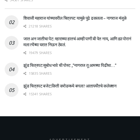
शिवाजी महाराज यांच्यावरील चित्रपट यामुळे पुढे ढकलला – नागराज मंजुळे
21218 SHARES
जात अन जातीचा पेट: म्हाराच्या हातचं आम्ही पाणी बी पेत नाय, आणि ह्या पोरानं
मला त्येंच्या घरात निऊन ठेवलं.
19479 SHARES
झुंड चित्रपट:सुबोध भावे ची पोस्ट ,”नागराज तू आमच्या पिढीचा…”
15835 SHARES
झुंड चित्रपट बजेट:किती करोडमध्ये बनला? आतापर्यँतचे कलेक्शन
15341 SHARES