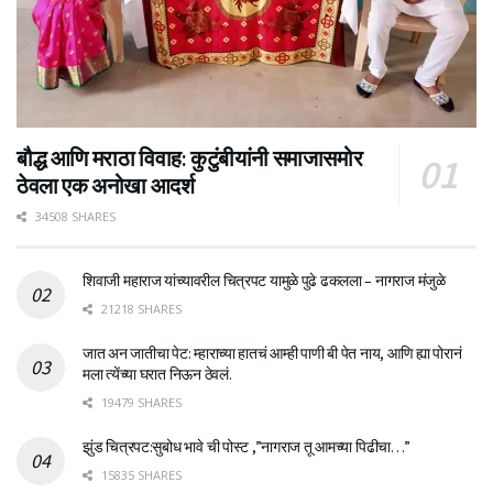
बौद्ध आणि मराठा विवाह: कुटुंबीयांनी समाजासमोर
ठेवला एक अनोखा आदर्श
34508 SHARES
शिवाजी महाराज यांच्यावरील चित्रपट यामुळे पुढे ढकलला – नागराज मंजुळे
21218 SHARES
जात अन जातीचा पेट: म्हाराच्या हातचं आम्ही पाणी बी पेत नाय, आणि ह्या पोरानं
मला त्येंच्या घरात निऊन ठेवलं.
19479 SHARES
झुंड चित्रपट:सुबोध भावे ची पोस्ट ,”नागराज तू आमच्या पिढीचा…”
15835 SHARES