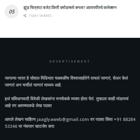
झुंड चित्रपट बजेट:किती करोडमध्ये बनला? आतापर्यँतचे कलेक्शन
15341 SHARES
ADVERTISEMENT
जागल्या भारत
हे सोशल मिडियात चळवळींच विश्वासार्हतेने वाचलं जाणारं, शेअर केलं
जाणारं अन चर्चीलं जाणारं माध्यम आहे.
इथं संविधानवादी विवेकी लेखकांना मनमोकळे व्यक्त होता येतं. तुम्हाला काही मांडायचं
आहे तर आमच्याकडे लेख पाठवा
आपले लेखन साहित्य jaaglyaweb@gmail.com वर पाठवा किंवा +91 88284
53346 या नंबरवर व्हाटसेप करा