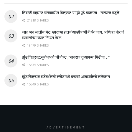
शिवाजी महाराज यांच्यावरील चित्रपट यामुळे पुढे ढकलला – नागराज मंजुळे
21218 SHARES
जात अन जातीचा पेट: म्हाराच्या हातचं आम्ही पाणी बी पेत नाय, आणि ह्या पोरानं
मला त्येंच्या घरात निऊन ठेवलं.
19479 SHARES
झुंड चित्रपट:सुबोध भावे ची पोस्ट ,”नागराज तू आमच्या पिढीचा…”
15835 SHARES
झुंड चित्रपट बजेट:किती करोडमध्ये बनला? आतापर्यँतचे कलेक्शन
15340 SHARES
ADVERTISEMENT