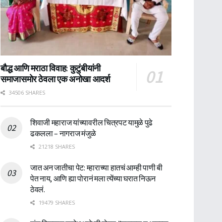
बौद्ध आणि मराठा विवाह: कुटुंबीयांनी
समाजासमोर ठेवला एक अनोखा आदर्श
34506 SHARES
शिवाजी महाराज यांच्यावरील चित्रपट यामुळे पुढे
ढकलला – नागराज मंजुळे
21218 SHARES
जात अन जातीचा पेट: म्हाराच्या हातचं आम्ही पाणी बी
पेत नाय, आणि ह्या पोरानं मला त्येंच्या घरात निऊन
ठेवलं.
19479 SHARES