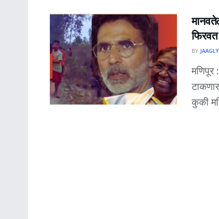
मानवतेल
फिरवत 
BY
JAAGLY
मणिपूर 
टाकणार
कुकी महि