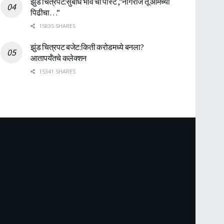
झुंड चित्रपट:सुबोध भावे ची पोस्ट ,”नागराज तू आमच्या
पिढीचा…”
15835 SHARES
झुंड चित्रपट बजेट:किती करोडमध्ये बनला?
आतापर्यँतचे कलेक्शन
15341 SHARES